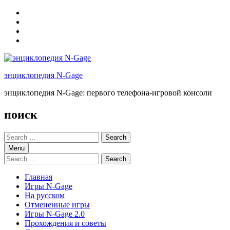
Skip
to
Skip
main
to
Skip
navigation
main
to
Skip
content
footer
to
sidebar
энциклопедия N-Gage
энциклопедия N-Gage: первого телефона-игровой консоли
поиск
Search
for:
Menu
Search
for:
Главная
Игры N-Gage
На русском
Отмененные игры
Игры N-Gage 2.0
Прохождения и советы