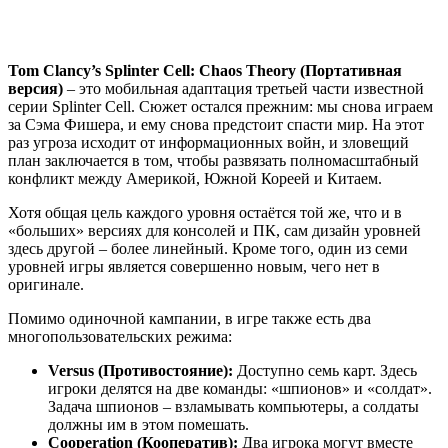
Tom Clancy’s Splinter Cell: Chaos Theory (Портативная
версия)
– это мобильная адаптация третьей части известной
серии Splinter Cell. Сюжет остался прежним: мы снова играем
за Сэма Фишера, и ему снова предстоит спасти мир. На этот
раз угроза исходит от информационных войн, и зловещий
план заключается в том, чтобы развязать полномасштабный
конфликт между Америкой, Южной Кореей и Китаем.
Хотя общая цель каждого уровня остаётся той же, что и в
«больших» версиях для консолей и ПК, сам дизайн уровней
здесь другой – более линейный. Кроме того, один из семи
уровней игры является совершенно новым, чего нет в
оригинале.
Помимо одиночной кампании, в игре также есть два
многопользовательских режима:
Versus (Противостояние):
Доступно семь карт. Здесь
игроки делятся на две команды: «шпионов» и «солдат».
Задача шпионов – взламывать компьютеры, а солдаты
должны им в этом помешать.
Cooperation (Кооператив):
Два игрока могут вместе