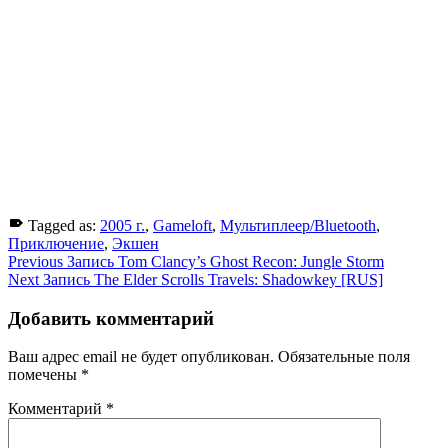
Tagged as:
2005 г.
,
Gameloft
,
Мультиплеер/Bluetooth
,
Приключение
,
Экшен
Skip
Навигация
Previous Запись
Tom Clancy’s Ghost Recon: Jungle Storm
back
Next Запись
The Elder Scrolls Travels: Shadowkey [RUS]
по
to
main
записям
Добавить комментарий
navigation
Ваш адрес email не будет опубликован.
Обязательные поля
помечены
*
Комментарий
*