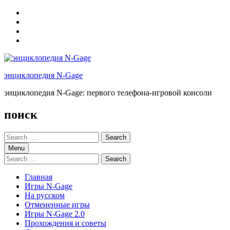
Skip
to
Skip
main
to
Skip
navigation
main
to
Skip
content
footer
to
sidebar
энциклопедия N-Gage
энциклопедия N-Gage: первого телефона-игровой консоли
поиск
Search
for:
Menu
Search
for:
Главная
Игры N-Gage
На русском
Отмененные игры
Игры N-Gage 2.0
Прохождения и советы