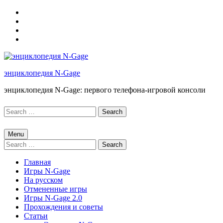
Skip
to
Skip
main
to
Skip
navigation
main
to
Skip
content
footer
to
sidebar
энциклопедия N-Gage
энциклопедия N-Gage: первого телефона-игровой консоли
ПОИСК
Search
for:
Menu
Search
for:
Главная
Игры N-Gage
На русском
Отмененные игры
Игры N-Gage 2.0
Прохождения и советы
Статьи