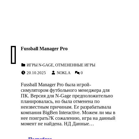
Fussball Manager Pro
CATEGORIZED IN:
ИГРЫ N-GAGE
,
ОТМЕНЕННЫЕ ИГРЫ
POSTED ON:
WRITTEN BY:
COMMENTS:
20.10.2025
NOKLA
0
Fussball Manager Pro была игрой-
симулятором футбольного менеджера для
ПК. Версия для N-Gage предположительно
планировалась, но была отменена по
неизвестным причинам. Ее разрабатывала
компания BigBen Interactive. Можем ли мы в
нее поиграть?К сожалению, игра на данный
момент не найдена. НД Данные…