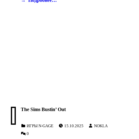
Подробнее…
The Sims Bustin’ Out
POSTED ON:
WRITTEN BY:
CATEGORIZED IN:
ИГРЫ N-GAGE
15.10.2025
NOKLA
COMMENTS:
0