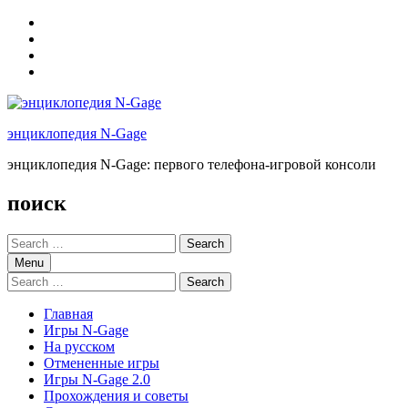
Skip
to
Skip
main
to
Skip
navigation
main
to
Skip
content
footer
to
sidebar
энциклопедия N-Gage
энциклопедия N-Gage: первого телефона-игровой консоли
поиск
Search
for:
Menu
Search
for:
Главная
Игры N-Gage
На русском
Отмененные игры
Игры N-Gage 2.0
Прохождения и советы