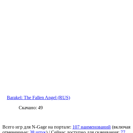
Barakel: The Fallen Angel (RUS)
Скачано: 49
Всего игр для N-Gage на портале:
107 наименований
(включая
отмененные:
38 штук
) / Сейчас доступно для скачивания:
77